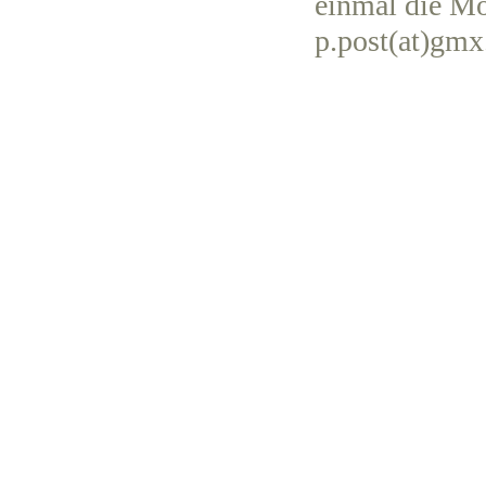
einmal die Mö
p.post(at)gmx